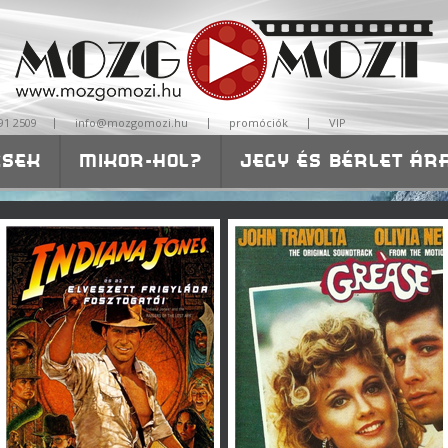
|
|
|
91 2509
info@mozgomozi.hu
promóciók
VIP
ÉSEK
MIKOR-HOL?
JEGY ÉS BÉRLET ÁR
ISKOLÁKNAK-ÓVODÁKNAK