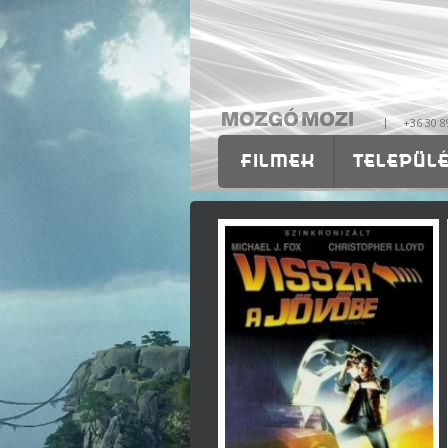
|
+36 30 8
FILMEK
TELEPÜL
OKTATÁS
RÓLUNK