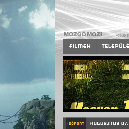
|
+36 30 8
FILMEK
TELEPÜL
OKTATÁS
RÓLUNK
AUGUSZTUS 07
IDÖPONT