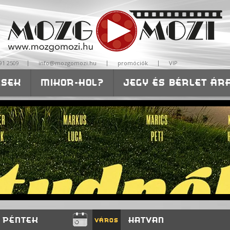
|
|
|
91 2509
info@mozgomozi.hu
promóciók
VIP
ÉSEK
MIKOR-HOL?
JEGY ÉS BÉRLET ÁR
ISKOLÁKNAK-ÓVODÁKNAK
. PÉNTEK
HATVAN
VÁROS