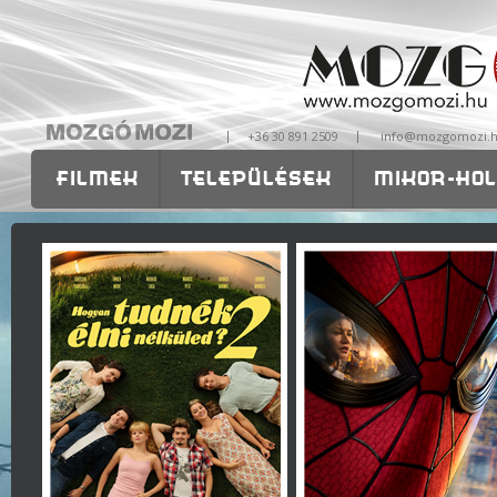
|
|
+36 30 891 2509
info@mozgomozi.
FILMEK
TELEPÜLÉSEK
MIKOR-HOL
OKTATÁS
RÓLUNK
ISKOLÁKNAK-