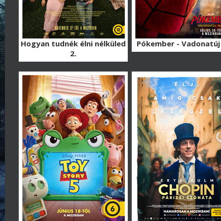
Hogyan tudnék élni nélküled
Pókember - Vadonatúj
2.