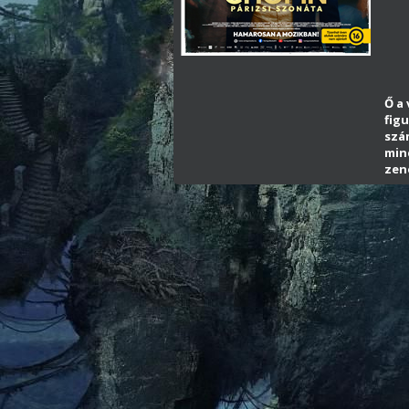
Ő a
fig
szá
min
zen