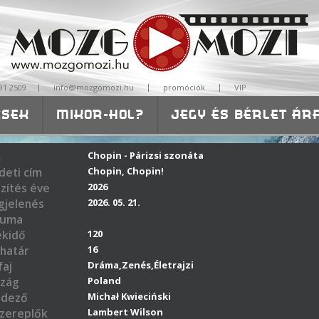
|
|
|
91 2509
info@mozgomozi.hu
promóciók
VIP
ÉSEK
MIKOR-HOL?
JEGY ÉS BÉRLET ÁR
ISKOLÁKNAK-ÓVODÁKNAK
m
Chopin - Párizsi szonáta
deti cím
Chopin, Chopin!
zítés éve
2026
jelenés
2026. 05. 21.
tuma
ékidő
120
határ
16
aj
Dráma,Zenés,Életrajzi
zág
Poland
ndező
Michał Kwieciński
zereplők
Lambert Wilson