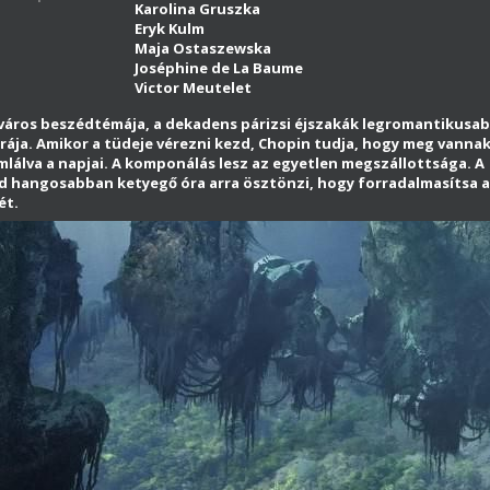
Karolina Gruszka
Eryk Kulm
Maja Ostaszewska
Joséphine de La Baume
Victor Meutelet
 város beszédtémája, a dekadens párizsi éjszakák legromantikusa
urája. Amikor a tüdeje vérezni kezd, Chopin tudja, hogy meg vanna
mlálva a napjai. A komponálás lesz az egyetlen megszállottsága. A
d hangosabban ketyegő óra arra ösztönzi, hogy forradalmasítsa a
ét.