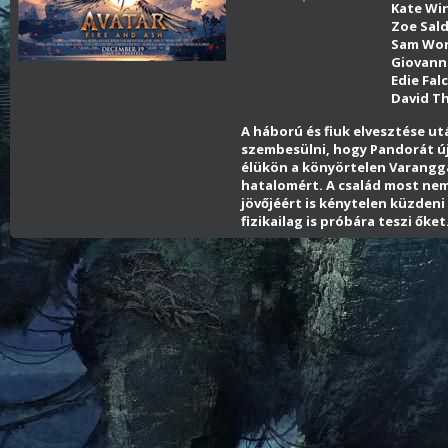
Kate Wi
Zoe Sal
Sam Wor
Giovanni
Edie Fal
David T
A háború és fiuk elvesztése utá
szembesülni, hogy Pandorát új
élükön a könyörtelen Varanggal
hatalomért. A család most nem
jövőjéért is kénytelen küzdeni
fizikailag is próbára teszi őket