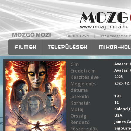
|
|
+36 30 891 2509
info@mozgomozi.
FILMEK
TELEPÜLÉSEK
MIKOR-HOL
OKTATÁS
RÓLUNK
ISKOLÁKNAK-
Cím
Avatar:
Eredeti cím
Avatar: 
Készítés éve
2025
Megjelenés
2025. 12. 
dátuma
Játékidő
190
Korhatár
12
Műfaj
Kaland,F
Ország
USA
Rendező
James C
Főszereplők
Sigourn