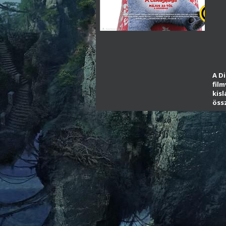
A Di
fil
kisl
öss