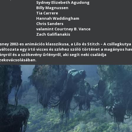
Sydney Elizebeth Agudong
Billy Magnussen
Tia Carrere
Hannah Waddingham
Chris Sanders
valamint Courtney B. Vance
Zach Galifianakis
sney 2002-es animációs klasszikusa, a Lilo és Stitch – A csillagkutya
mváltozata egy irtó vicces és szívhez szóló történet a magányos ha
ányról és a szökevény űrlényről, aki segít neki családja
zekovácsolásában.