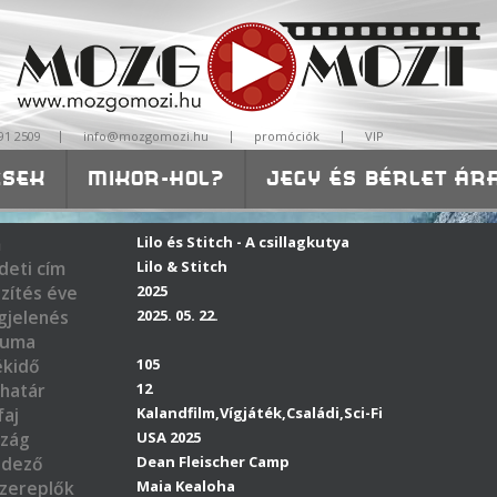
|
|
|
91 2509
info@mozgomozi.hu
promóciók
VIP
ÉSEK
MIKOR-HOL?
JEGY ÉS BÉRLET ÁR
ISKOLÁKNAK-ÓVODÁKNAK
m
Lilo és Stitch - A csillagkutya
deti cím
Lilo & Stitch
zítés éve
2025
jelenés
2025. 05. 22.
tuma
ékidő
105
határ
12
aj
Kalandfilm,Vígjáték,Családi,Sci-Fi
zág
USA 2025
ndező
Dean Fleischer Camp
zereplők
Maia Kealoha