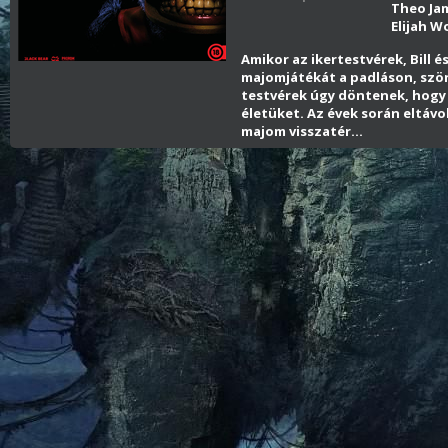
Theo Ja
Elijah 
Amikor az ikertestvérek, Bill é
majomjátékát a padláson, ször
testvérek úgy döntenek, hogy k
életüket. Az évek során eltáv
majom visszatér…